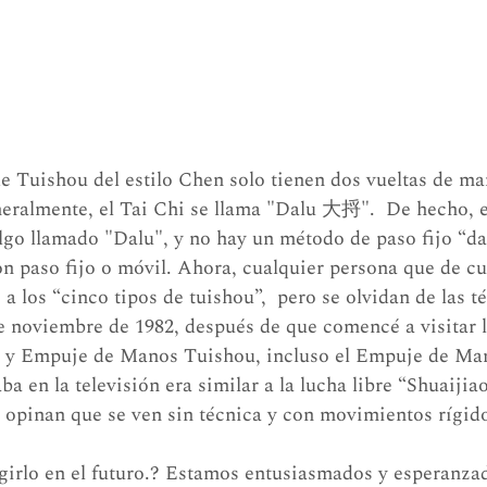
 de Tuishou del estilo Chen solo tienen dos vueltas de m
neralmente, el Tai Chi se llama "Dalu 大捋".  De hecho, e
lgo llamado "Dalu", y no hay un método de paso fijo “d
 paso fijo o móvil. Ahora, cualquier persona que de cu
 los “cinco tipos de tuishou”,  pero se olvidan de las t
e noviembre de 1982, después de que comencé a visitar l
 y Empuje de Manos Tuishou, incluso el Empuje de Ma
a en la televisión era similar a la lucha libre “Shuaijia
 opinan que se ven sin técnica y con movimientos rígid
irlo en el futuro.? Estamos entusiasmados y esperanzad