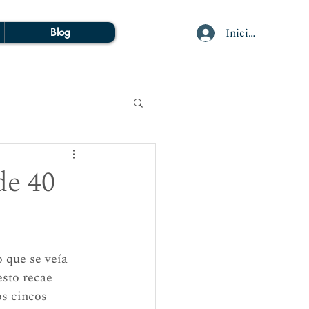
Iniciar sesión
Blog
de 40
 que se veía 
esto recae 
os cincos 