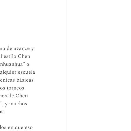
ano de avance y 
l estilo Chen 
anhuanhua” o 
alquier escuela 
écnicas básicas 
os torneos 
nos de Chen 
o”, y muchos 
os.
os en que eso 