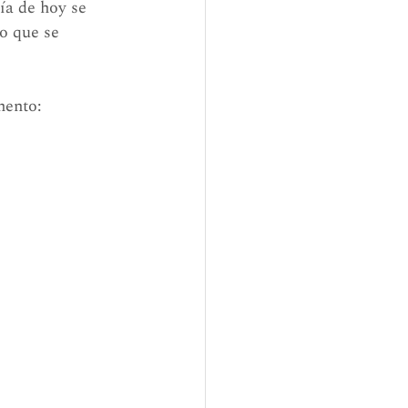
ía de hoy se 
no que se 
mento: