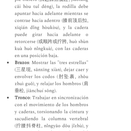
cǎi hòu tuǐ dēng), la rodilla debe 
apuntar hacia adelante mientras se 
contrae hacia adentro (膝前顶后扣, 
xīqián dǐng hòukòu), y la cadera 
puede girar hacia adelante o 
retorcerse (或顺跨或拧胯, huò shùn 
kuà huò nǐngkuà), con las caderas 
en una posición baja.
Brazos
: Mostrar las "tres estrellas" 
(三星现, sānxīng xiàn), dejar caer y 
envolver los codos (肘坠裹, zhǒu 
zhuì guǒ), y relajar los hombros (肩
垂松, jiānchuí sōng).
Tronco
: Trabajar en sincronización 
con el movimiento de los hombros 
y caderas, torsionando la cintura y 
sacudiendo la columna vertebral 
(拧腰抖脊柱, nǐngyāo dǒu jǐzhù), y 