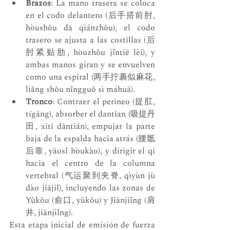
Brazos
: La mano trasera se coloca 
en el codo delantero (后手搭前肘, 
hòushǒu dā qiánzhǒu), el codo 
trasero se ajusta a las costillas (后
肘紧贴肋, hòuzhǒu jǐntiē lèi), y 
ambas manos giran y se envuelven 
como una espiral (两手拧裹似麻花, 
liǎng shǒu nǐngguǒ sì máhuā).
Tronco
: Contraer el perineo (提肛, 
tígāng), absorber el dantian (吸提丹
田, xītī dāntián), empujar la parte 
baja de la espalda hacia atrás (腰骶
后靠, yāosǐ hòukào), y dirigir el qi 
hacia el centro de la columna 
vertebral (气运聚到夹脊, qìyùn jù 
dào jiājiǐ), incluyendo las zonas de 
Yǔkǒu (俞口, yǔkǒu) y Jiānjiǐng (肩
井, jiānjiǐng).
Esta etapa inicial de emisión de fuerza 