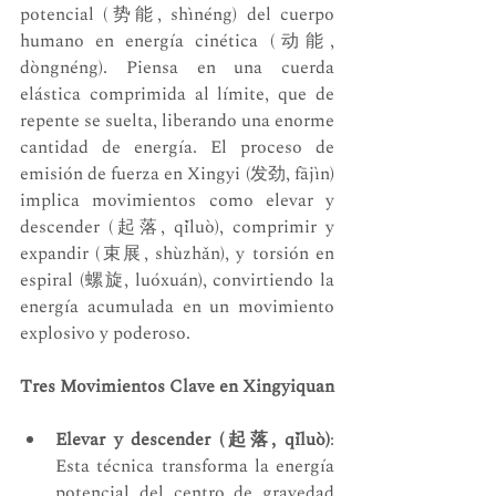
potencial (势能, shìnéng) del cuerpo 
humano en energía cinética (动能, 
dòngnéng). Piensa en una cuerda 
elástica comprimida al límite, que de 
repente se suelta, liberando una enorme 
cantidad de energía. El proceso de 
emisión de fuerza en Xingyi (发劲, fājìn) 
implica movimientos como elevar y 
descender (起落, qǐluò), comprimir y 
expandir (束展, shùzhǎn), y torsión en 
espiral (螺旋, luóxuán), convirtiendo la 
energía acumulada en un movimiento 
explosivo y poderoso.
Tres Movimientos Clave en Xingyiquan
Elevar y descender (起落, qǐluò)
: 
Esta técnica transforma la energía 
potencial del centro de gravedad 