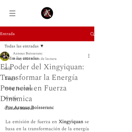
Entrada
Todas las entradas
Iniciar sesión
Aznous Boisseranc
Todas las entradas
8 may 2024
4 min de lectura
El Poder del Xingyiquan:
taiji
Transformar la Energía
Xingyi
Potencial en Fuerza
Hong Junsheng
Dinámica
Wushu
Por Aznous Boisseranc
Cultura Marcial
La emisión de fuerza en 
Xingyiquan
 se 
basa en la transformación de la energía 