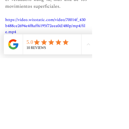
movimientos superficiales.
https://video.wixstatic.com/video/70014f_430
b488ce2694e4f8aff6195f72eea0d/480p/mp4/fil
e.mp4
Practica en pareja del Xingyiquan 
aplicando los principios teóricos 
(Maestros Zheng Jianping y Aznous 
Boisseranc)
Soy Aznous Boisseranc, y espero que 
esta explicación te ayude a entender la 
importancia de la emisión de fuerza en 
Xingyiquan y cómo la energía potencial 
y cinética se entrelazan para crear el 