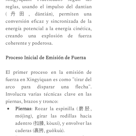
reglas, usando el impulso del dantian 
(丹田, dāntián), permiten una 
conversión eficaz y sincronizada de la 
energía potencial a la energía cinética, 
creando una explosión de fuerza 
coherente y poderosa.
Proceso Inicial de Emisión de Fuerza
El primer proceso en la emisión de 
fuerza en Xingyiquan es como "tirar del 
arco para disparar una flecha". 
Involucra varias técnicas clave en las 
piernas, brazos y tronco:
Piernas
: Rozar la espinilla (磨胫, 
mójìng), girar las rodillas hacia 
adentro (扣膝, kòuxī), y envolver las 
caderas (裹胯, guǒkuà).