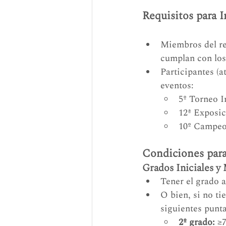
Requisitos para I
Miembros del re
cumplan con los 
Participantes (a
eventos:
5º Torneo 
12ª Exposi
10º Campeo
Condiciones para 
Grados Iniciales y 
Tener el grado a
O bien, si no ti
siguientes punta
2º grado:
 ≥