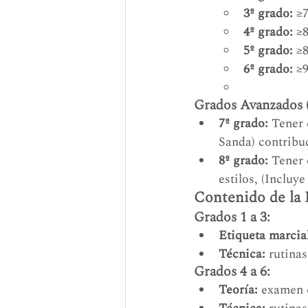
3º grado:
 ≥
4º grado:
 ≥
5º grado:
 ≥
6º grado:
 ≥
Grados Avanzados (7
7º grado:
 Tener 
Sanda) contribu
8º grado:
 Tener 
estilos, (Inclu
Contenido de la 
Grados 1 a 3:
Etiqueta marcia
Técnica:
 rutina
Grados 4 a 6:
Teoría:
 examen 