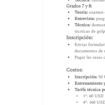
Técnica:
 rutina
Grados 7 y 8:
Teoría:
 examen 
Entrevista:
 preg
Técnica:
 demost
técnicas de golp
Inscripción:
Enviar formulari
documentos de re
Pagar las tasas 
Costos:
Inscripción:
 50
Entrenamiento y
Tarifa técnica p
1º: 60 USD 
4º: 160 USD