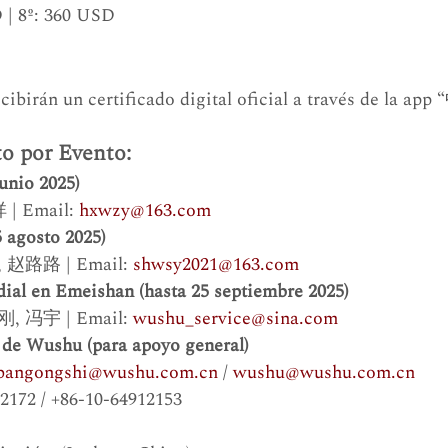
 | 8º: 360 USD
cibirán un certificado digital oficial a través de la 
o por Evento:
junio 2025)
| Email: 
hxwzy@163.com
5 agosto 2025)
, 赵路路 | Email: 
shwsy2021@163.com
al en Emeishan (hasta 25 septiembre 2025)
刚, 冯宇 | Email: 
wushu_service@sina.com
 de Wushu (para apoyo general)
bangongshi@wushu.com.cn
 / 
wushu@wushu.com.cn
12172 / +86-10-64912153