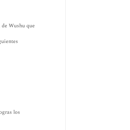
a de Wushu que 
guientes 
ogras los 