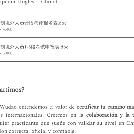
ipción: (Ingles -  Chino)
位制境外人员晋段考评报名表
.doc
• 45KB
位制境外人员1-8段考试申报表
.doc
• 50KB
artimos?
Wudao entendemos el valor de 
certificar tu camino ma
es internacionales. Creemos en la 
colaboración y la 
ier practicante que sueñe con validar su nivel en Chi
ón correcta, oficial y confiable.