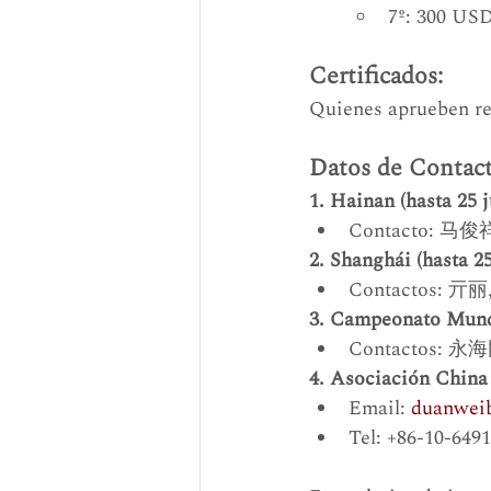
7º: 300 USD
Certificados:
Quienes aprueben re
Datos de Contact
1. Hainan (hasta 25 
Contacto: 马俊祥 
2. Shanghái (hasta 2
Contactos: 亓丽
3. Campeonato Mundi
Contactos: 永海
4. Asociación China
Email: 
duanwei
Tel: +86-10-649