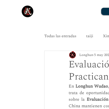
Todas las entradas
taiji
Xin
Longhun
5 may 20
Evaluaci
Practican
En 
Longhun Wudao
trata de oportunida
sobre la 
Evaluació
China mantienen con