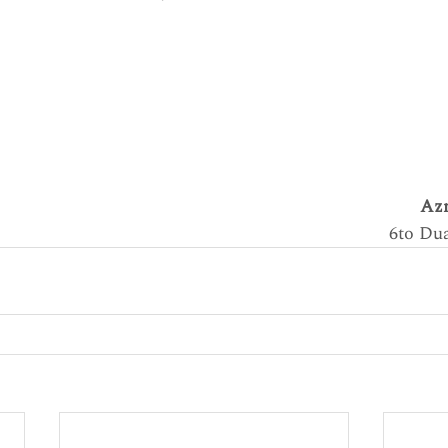
  A
6to Du