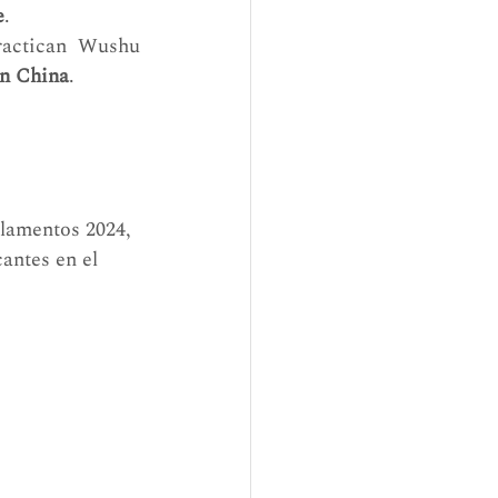
e
.
ractican Wushu 
en China
.
lamentos 2024, 
cantes en el 