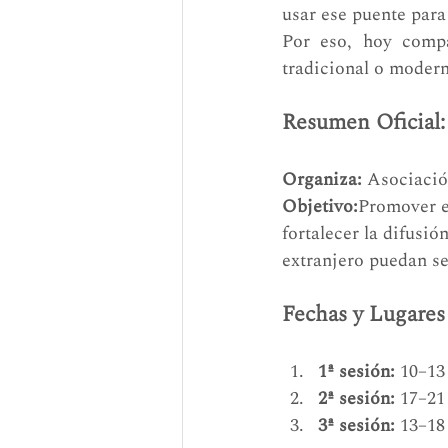
usar ese puente para
Por eso, hoy comp
tradicional o modern
Resumen Oficial:
Organiza:
 Asociac
Objetivo:
Promover e
fortalecer la difusió
extranjero puedan se
Fechas y Lugares
1ª sesión:
 10–13
2ª sesión:
 17–21
3ª sesión:
 13–18