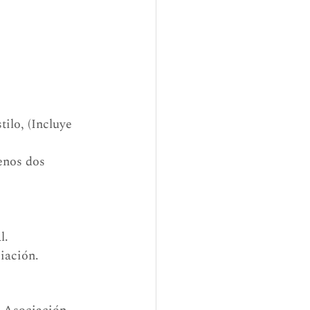
ilo, (Incluye 
enos dos 
l.
ciación.