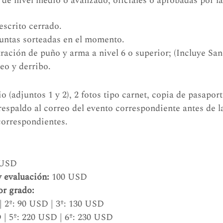
s de nivel medio o avanzado, oficiales o aprobadas por l
escrito cerrado.
untas sorteadas en el momento.
ración de puño y arma a nivel 6 o superior; (Incluye San
eo y derribo.
o (adjuntos 1 y 2), 2 fotos tipo carnet, copia de pasaport
spaldo al correo del evento correspondiente antes de la
correspondientes.
 USD
 evaluación:
 100 USD
or grado:
| 2º: 90 USD | 3º: 130 USD
 | 5º: 220 USD | 6º: 230 USD