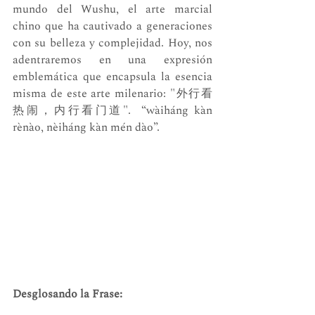
mundo del Wushu, el arte marcial 
chino que ha cautivado a generaciones 
con su belleza y complejidad. Hoy, nos 
adentraremos en una expresión 
emblemática que encapsula la esencia 
misma de este arte milenario: "外行看
热闹，内行看门道".  “wàiháng kàn 
rènào, nèiháng kàn mén dào”.
Desglosando la Frase: