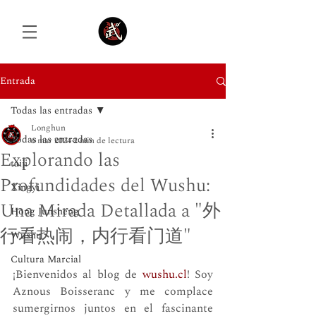
Entrada
Todas las entradas
Iniciar sesión
Longhun
Todas las entradas
6 mar 2024
2 min de lectura
Explorando las
taiji
Profundidades del Wushu:
Xingyi
Una Mirada Detallada a "外
Hong Junsheng
行看热闹，内行看门道"
Wushu
Cultura Marcial
¡Bienvenidos al blog de 
wushu.cl
! Soy 
Aznous Boisseranc y me complace 
sumergirnos juntos en el fascinante 