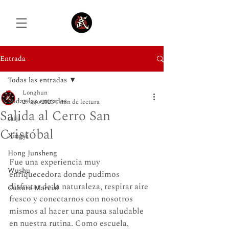
Entrada
Todas las entradas
Iniciar sesión
Longhun
Todas las entradas
29 ago 2023
1 min de lectura
Salida al Cerro San
taiji
Cristóbal
Xingyi
Hong Junsheng
Fue una experiencia muy 
Wushu
enriquecedora donde pudimos 
disfrutar de la naturaleza, respirar aire 
Cultura Marcial
fresco y conectarnos con nosotros 
mismos al hacer una pausa saludable 
en nuestra rutina. Como escuela, 