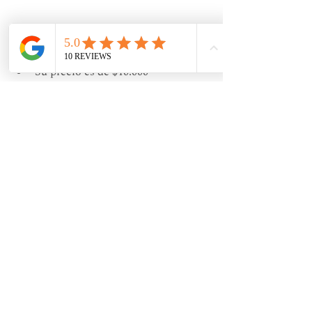
Su precio es de $10.000 
Para inscribirte en esta 
experiencia solo debes cancelar en 
esta cuenta y enviar tu 
comprobante al correo indicado:
Nombre: AZNOUS CHRISTIAN 
BOISSERANC JARA
RUT: 15395878-5
Banco prepago Tenpo
Tipo de cuenta: Cuenta Vista 
Numero de cuenta: 111115395878
Correo: 
aznous@gmail.com
Un gran abrazo y que tengas un buen 