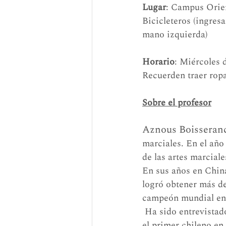
Lugar
: Campus Orien
Bicicleteros (ingresa
mano izquierda)
Horario
: Miércoles d
Recuerden traer ropa
Sobre el profesor
Aznous Boisseran
marciales. En el año
de las artes marciale
En sus años en China
logró obtener más de
campeón mundial en 
 Ha sido entrevistado numerosas veces por revistas, periódicos locales y televisión, siendo 
el primer chileno e