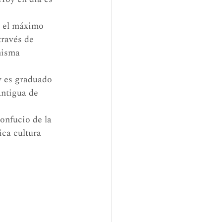
e el máximo 
ravés de 
misma 
 es graduado 
antigua de 
onfucio de la 
ica cultura 