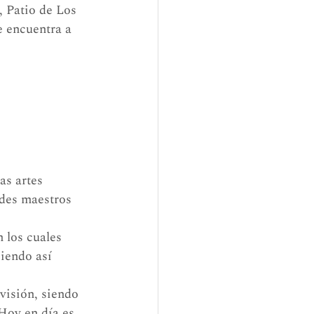
 Patio de Los 
e encuentra a 
as artes 
ndes maestros 
 los cuales 
iendo así 
Hoy en día es 