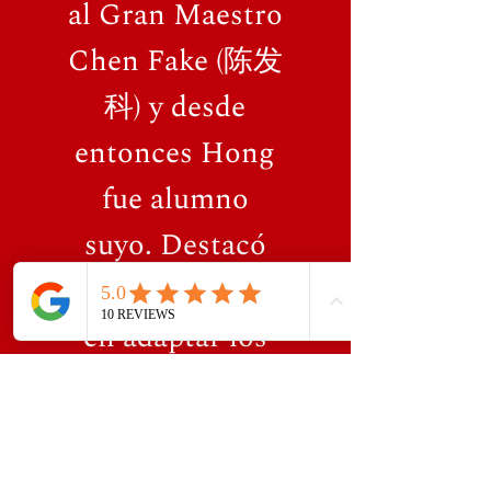
al Gran Maestro
Chen Fake (陈发
科) y desde
entonces Hong
fue alumno
suyo. Destacó
por enfocarse
en adaptar los
movimientos de
la forma para
que tuvieran