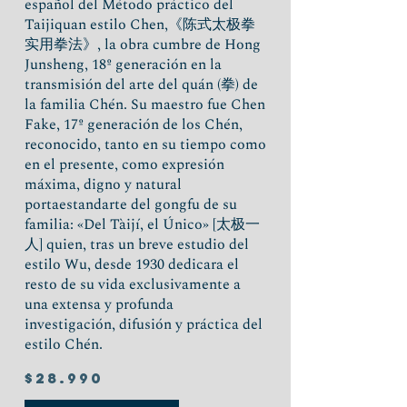
español del Método práctico del
Taijiquan estilo Chen,《陈式太极拳
实用拳法》, la obra cumbre de Hong
Junsheng, 18º generación en la
transmisión del arte del quán (拳) de
la familia Chén. Su maestro fue Chen
Fake, 17º generación de los Chén,
reconocido, tanto en su tiempo como
en el presente, como expresión
máxima, digno y natural
portaestandarte del gongfu de su
familia: «Del Tàijí, el Único» [太极一
人] quien, tras un breve estudio del
estilo Wu, desde 1930 dedicara el
resto de su vida exclusivamente a
una extensa y profunda
investigación, difusión y práctica del
estilo Chén.
$28.990