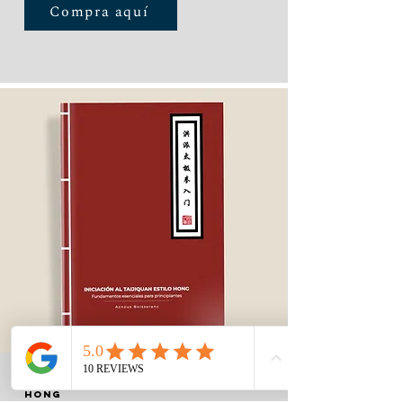
Compra aquí
Iniciación al taijiquan estilo
hong