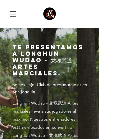
Te presentamos
Iniciar sesión
a Longhun
Wudao - 龙魂武道
Artes
marciales.
Somos un(a) Club de artes marciales en
San Joaquín
Longhun Wudao - 龙魂武道 Artes
marciales lleva a sus jugadores al
máximo. Nuestros entrenadores
están enfocados en convertir a
Longhun Wudao - 龙魂武道 Artes