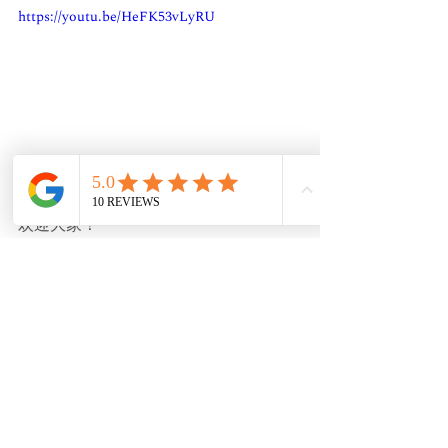
https://youtu.be/HeFK53vLyRU
Sean todos bienvenidos !
欢迎大家！