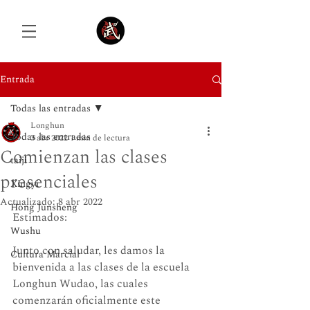
Entrada
Todas las entradas
Iniciar sesión
Longhun
Todas las entradas
3 abr 2022
1 min de lectura
Comienzan las clases
taiji
presenciales
Xingyi
Actualizado:
8 abr 2022
Hong Junsheng
Estimados:
Wushu
Junto con saludar, les damos la 
Cultura Marcial
bienvenida a las clases de la escuela 
Longhun Wudao, las cuales 
comenzarán oficialmente este 