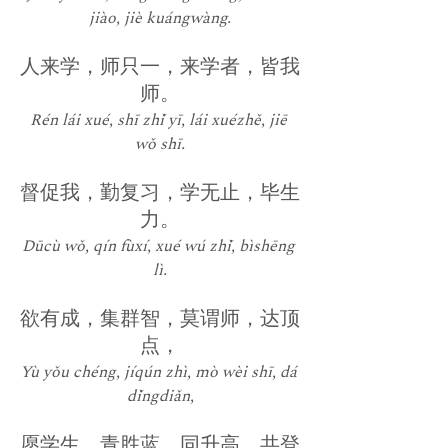
jiào, jiè kuángwàng.
人来学，师只一，来学者，皆我
师。
Rén lái xué, shī zhǐ yī, lái xuézhě, jiē 
wǒ shī.
督促我，勤复习，学无止，毕生
力。
Dūcù wǒ, qín fùxí, xué wú zhǐ, bìshēng 
lì.
欲有成，集群智，莫谓师，达顶
点，
Yù yǒu chéng, jíqún zhì, mò wèi shī, dá 
dǐngdiǎn,
愿学生，青胜蓝，同升高，共登