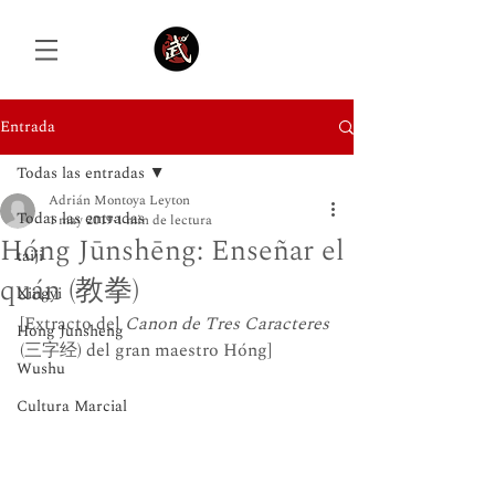
Entrada
Todas las entradas
Iniciar sesión
Adrián Montoya Leyton
Todas las entradas
1 may 2019
1 min de lectura
Hóng Jūnshēng: Enseñar el
taiji
quán (教拳)
Xingyi
[Extracto del 
Canon de Tres Caracteres
Hong Junsheng
(三字经) del gran maestro Hóng]
Wushu
Cultura Marcial