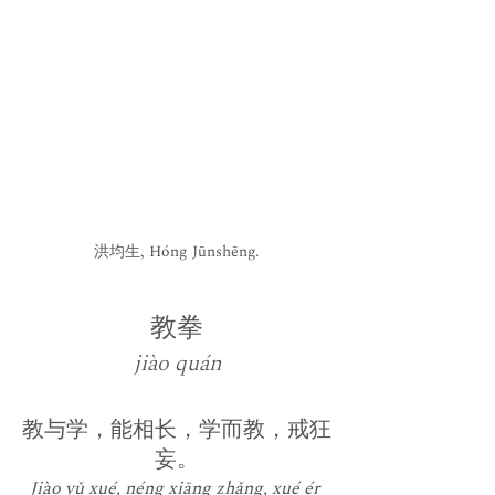
洪均生, Hóng Jūnshēng.
教拳
jiào quán
教与学，能相长，学而教，戒狂
妄。
Jiào yǔ xué, néng xiāng zhǎng, xué ér 