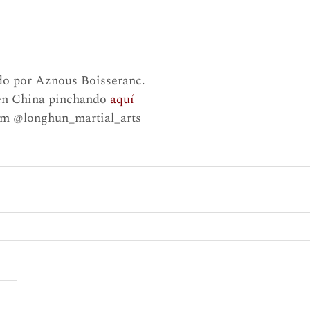
do por Aznous Boisseranc. 
en China pinchando 
aquí
am @longhun_martial_arts