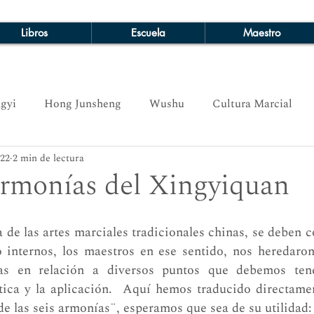
Libros
Escuela
Maestro
gyi
Hong Junsheng
Wushu
Cultura Marcial
022
2 min de lectura
armonías del Xingyiquan
a de las artes marciales tradicionales chinas, se deben c
 internos, los maestros en ese sentido, nos heredaron 
s en relación a diversos puntos que debemos tener
ica y la aplicación.  Aquí hemos traducido directament
de las seis armonías¨, esperamos que sea de su utilidad: