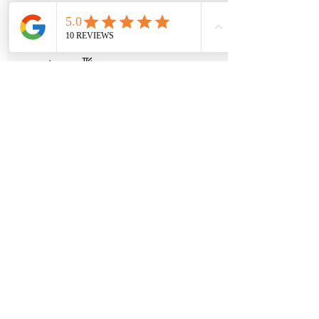
animales “十二形拳”,
desarrollando la Forma o lo
externo 形.
Movimientos individuales
Movimientos de combate