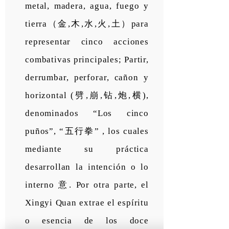
metal, madera, agua, fuego y
tierra（金,木,水,火,土）para
representar cinco acciones
combativas principales; Partir,
derrumbar, perforar, cañon y
horizontal (劈,崩,钻,炮,横),
denominados “Los cinco
puños”, “五行拳” , los cuales
mediante su práctica
desarrollan la intención o lo
interno 意. Por otra parte, el
Xingyi Quan extrae el espíritu
o esencia de los doce