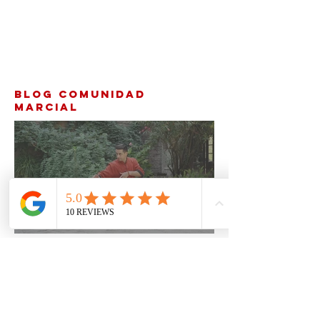
BLOG COMUNIDAD
MARCIAL
El guerrero que fluye jamás
es vencido: reflexiones
finales de Kungfu y un buen
té