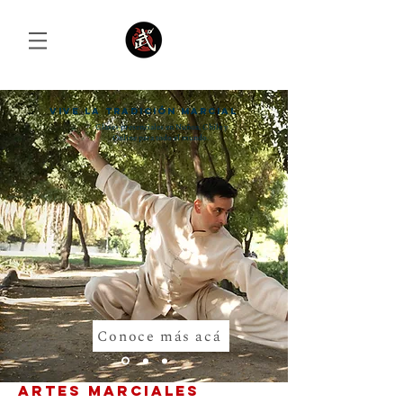
Vive la tradición marcial
Clases presenciales en Nuñoa, Chile y
Online para todo el mundo.
Iniciar sesión
Conoce más acá
Artes marciales