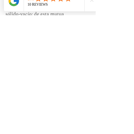
cuando se produce la alternancia 
sólido-vacío; de esta mutua 
cooperación  surge lo que llega a ser 
un todo.
.
Entradas recientes
Ver todo