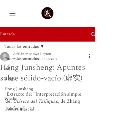
Entrada
Todas las entradas
Iniciar sesión
Adrián Montoya Leyton
Todas las entradas
25 abr 2019
2 min de lectura
Hóng Jūnshēng: Apuntes
taiji
sobre sólido-vacío (虚实)
Xingyi
Hong Junsheng
[Extracto de: "Interpretación simple 
Wushu
del 
Clásico del Taijiquan
, de Zhāng 
Sānfēng"]
Cultura Marcial