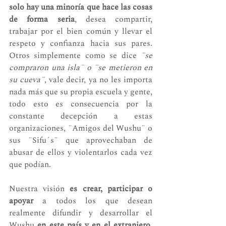
solo hay una minoría que hace las cosas 
de forma seria
, desea compartir, 
trabajar por el bien común y llevar el 
respeto y confianza hacia sus pares. 
Otros simplemente como se dice 
¨se 
compraron una isla¨ o ¨se metieron en 
su cueva¨,
 vale decir, ya no les importa 
nada más que su propia escuela y gente, 
todo esto es consecuencia por la 
constante decepción a estas 
organizaciones, ¨Amigos del Wushu¨ o 
sus ¨Sifu´s¨ que aprovechaban de 
abusar de ellos y violentarlos cada vez 
que podían. 
Nuestra visión 
es crear, participar o 
apoyar 
a todos los que desean 
realmente difundir y desarrollar el 
Wushu 
en este país y en el extranjero,