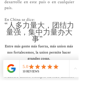
desarrolle en este país o en cualquier 
país. 
En China se dice: 
“人多力量大，团结力
量强，集中力量办大
事”  
Entre más gente más fuerza, más union más 
nos fortalecemos, la union permite hacer 
grandes cosas. 
Nuestro animo siempre ha sido unirnos 
con otras escuelas, profesores o 
practicantes, que deseen compartir, 
capacitar, practicar o hablar de Wushu, 
para el crecimiento general, más allá 
del desarrollo individual de la escuela 