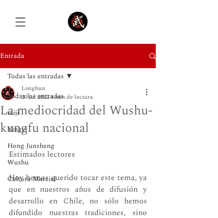
Entrada
Todas las entradas
Iniciar sesión
Longhun
Todas las entradas
20 jul 2022
4 min de lectura
La mediocridad del Wushu-
taiji
kungfu nacional
Xingyi
Hong Junsheng
Estimados lectores 
Wushu
Hoy hemos querido tocar este tema, ya 
Cultura Marcial
que en nuestros años de difusión y 
desarrollo en Chile, no sólo hemos 
difundido nuestras tradiciones, sino 